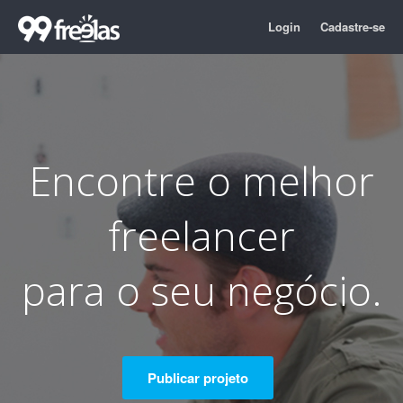
Login
Cadastre-se
Encontre o melhor
freelancer
para
o seu negócio
.
Publicar projeto