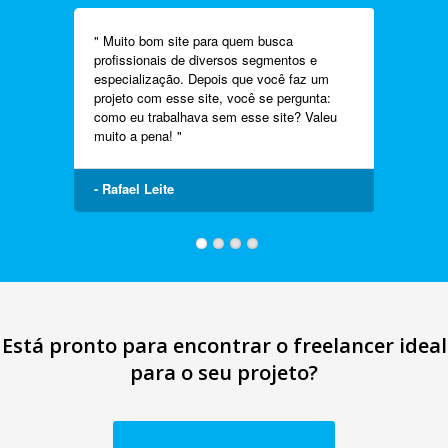
" De
que
" Muito bom site para quem busca
pro
profissionais de diversos segmentos e
dad
especialização. Depois que você faz um
aci
projeto com esse site, você se pergunta:
nec
como eu trabalhava sem esse site? Valeu
res
muito a pena! "
pla
99F
- Rafael Leite
- L
1
2
3
4
Está pronto para encontrar o freelancer ideal
para o seu projeto?