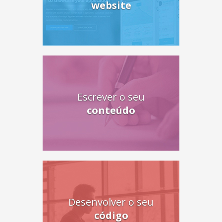
website
Escrever o seu
conteúdo
Desenvolver o seu
código