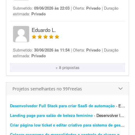
Submetido:
09/06/2026 às 22:03
| Oferta:
Privado
| Duração
estimada:
Privado
Eduardo L.
Submetido:
30/06/2026 às 11:54
| Oferta:
Privado
| Duração
estimada:
Privado
+ 8 propostas
Projetos semelhantes no 99Freelas
Desenvolvedor Full Stack para criar SaaS de automação
- Estou procurando um desenvolvedor Full Stack para desenvolver um projeto do zero. O objetivo é criar um SaaS completo de automação para redes sociais, iniciando com um MVP robu...
Landing page para salão de beleza feminino
- Desenvolver landing page para salão de beleza feminino, com foco em agendamentos via WhatsApp. Deve conter: - Serviços - Galeria - Depoimentos - Localização - Design re...
Criar página low ticket e editar criativo para sistema de gestão
- Pr
Colocar programa de mensalidades e controle de alunos para rodar