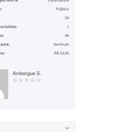
periência:
Especialista
e:
Público
36
xcluídas:
1
s:
46
ante:
Nenhum
mo:
R$ 50,00
Amborgue S.