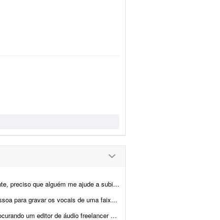
as 10 faixas no Spotify, organizadas em dois álbuns: - 1 álbu...
toral. Dou preferência por voz feminina, mas também esto...
 para realizar a limpeza e o tratamento das minhas narraçõe...