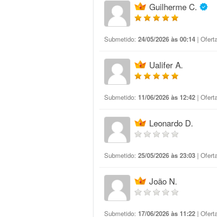
Guilherme C.
Submetido:
24/05/2026 às 00:14
| Ofert
Ualifer A.
Submetido:
11/06/2026 às 12:42
| Ofert
Leonardo D.
Submetido:
25/05/2026 às 23:03
| Ofert
João N.
Submetido:
17/06/2026 às 11:22
| Ofert