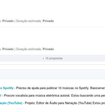
a:
Privado
| Duração estimada:
Privado
a:
Privado
| Duração estimada:
Privado
+ 15 propostas
no Spotify
- Preciso de ajuda para publicar 10 músicas no Spotify. Basicamente, preciso que alguém me ajude a subir ess
l
- Procuro vocalista para música eletrônica autoral. Estou buscando uma pessoa para gravar os vocais de uma faixa au
ração (YouTube)
- Projeto: Editor de Áudio para Narração (YouTube) Estou procurando um editor de áudio freelancer