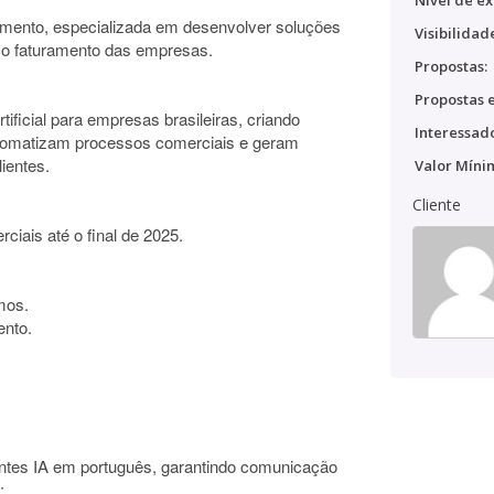
Nível de ex
ento, especializada em desenvolver soluções
Visibilidad
am o faturamento das empresas.
Propostas:
Propostas e
tificial para empresas brasileiras, criando
Interessado
tomatizam processos comerciais e geram
ientes.
Valor Míni
Cliente
iais até o final de 2025.
mos.
ento.
entes IA em português, garantindo comunicação
: