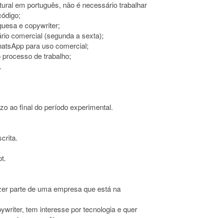
tural em português, não é necessário trabalhar
código;
guesa e copywriter;
ário comercial (segunda a sexta);
hatsApp para uso comercial;
o processo de trabalho;
.
azo ao final do período experimental.
crita.
t.
zer parte de uma empresa que está na
writer, tem interesse por tecnologia e quer