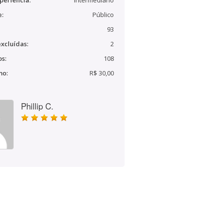
periência:
Intermediário
e:
Público
93
xcluídas:
2
s:
108
mo:
R$ 30,00
Phillip C.