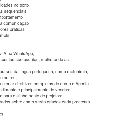
idades no texto
as sequenciais
omportamento
 na comunicação
ores práticas
ompts
s IA no WhatsApp;
espostas são escritas, melhorando as
 recursos da língua portuguesa, como metonímia,
e outros;
s e criar diretrizes completas de como o Agente
endimento e principalmente de vendas;
ne para o alinhamento de projetos;
alhados sobre como serão criados cada processo
es.