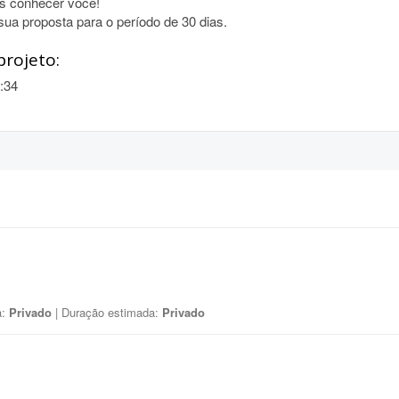
os conhecer você!
sua proposta para o período de 30 dias.
projeto:
:34
a:
Privado
| Duração estimada:
Privado