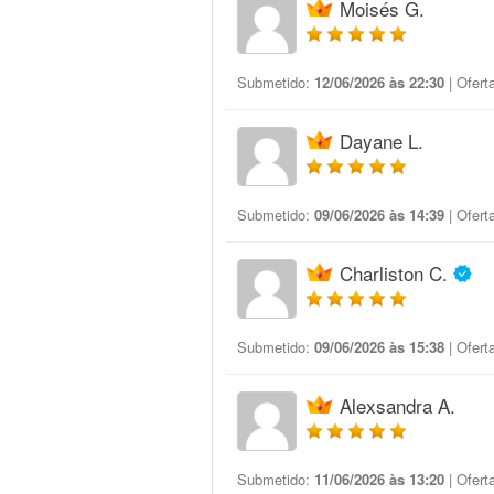
Moisés G.
Submetido:
12/06/2026 às 22:30
| Ofert
Dayane L.
Submetido:
09/06/2026 às 14:39
| Ofert
Charliston C.
Submetido:
09/06/2026 às 15:38
| Ofert
Alexsandra A.
Submetido:
11/06/2026 às 13:20
| Ofert