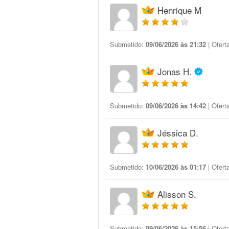
Henrique M
Submetido:
09/06/2026 às 21:32
| Ofert
Jonas H.
Submetido:
09/06/2026 às 14:42
| Ofert
Jéssica D.
Submetido:
10/06/2026 às 01:17
| Ofert
Alisson S.
Submetido:
09/06/2026 às 15:56
| Ofert