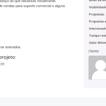
Nível de ex
boço do que necessito inicialmente.
de vendas para suporte comercial e alguns
Visibilidad
Propostas:
Propostas e
Interessado
Tempo rest
Valor Míni
vos anexados.
Cliente
projeto:
:01