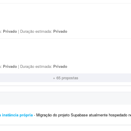
a:
Privado
| Duração estimada:
Privado
a:
Privado
| Duração estimada:
Privado
+ 65 propostas
 instância própria
- Migração do projeto Supabase atualmente hospedado no Lovable para uma instância própria, sem 