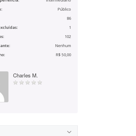
periência:
Intermediário
e:
Público
86
xcluídas:
1
s:
102
ante:
Nenhum
mo:
R$ 50,00
Charles M.