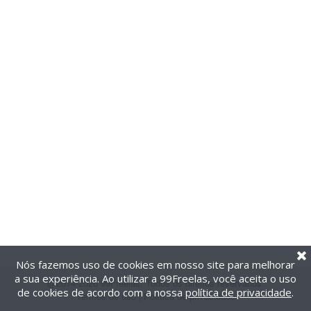
Nós fazemos uso de cookies em nosso site para melhorar
a sua experiência. Ao utilizar a 99Freelas, você aceita o uso
@2014-2026 99Freelas. Todos os direitos reservados.
de cookies de acordo com a nossa
política de privacidade
.
Termos de uso
|
Política de privacidade