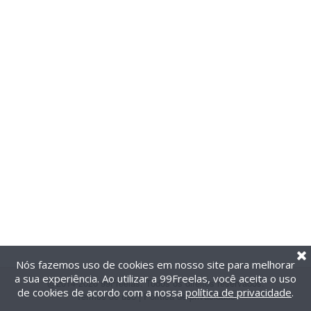
Nós fazemos uso de cookies em nosso site para melhorar
a sua experiência. Ao utilizar a 99Freelas, você aceita o uso
@2014-2026 99Freelas. Todos os direitos reservados.
de cookies de acordo com a nossa
política de privacidade
.
Termos de uso
|
Política de privacidade