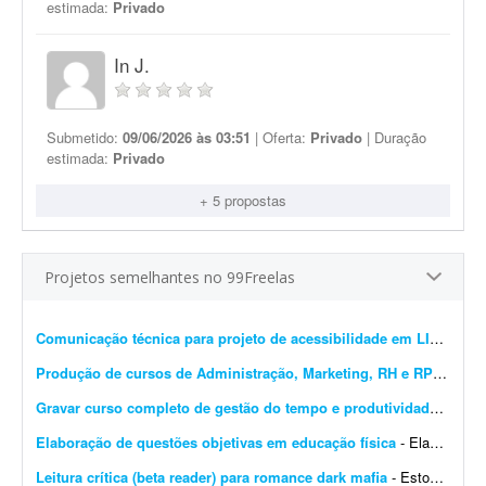
estimada:
Privado
In J.
Submetido:
09/06/2026 às 03:51
| Oferta:
Privado
| Duração
estimada:
Privado
+ 5 propostas
Projetos semelhantes no 99Freelas
Comunicação técnica para projeto de acessibilidade em LIBRAS
- 
Produção de cursos de Administração, Marketing, RH e RP
- Procur
Gravar curso completo de gestão do tempo e produtividade
- Procu
Elaboração de questões objetivas em educação física
- Elaboração de questões com 5 alternativas de resposta e apenas uma correta. As questões devem ser elaboradas de acordo com o programa/bibliografia. O(a) elaborador(a) d...
Leitura crítica (beta reader) para romance dark mafia
- Estou em busca de uma leitora crítica (beta reader) para avaliar o manuscrito completo de um romance do subgênero dark mafia romance. Sobre o livro: - Gênero: Romance / dark rom...