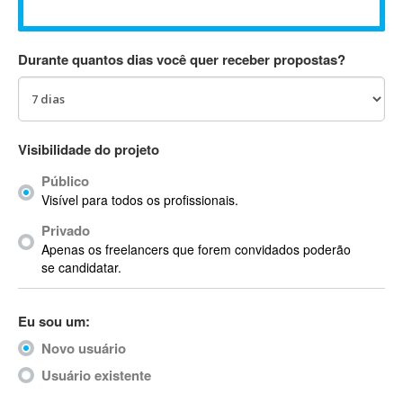
Absynth
AC Drives
Durante quantos dias você quer receber propostas?
AC3
ACARS
AccountMate
ACDSee
Visibilidade do projeto
ACID Pro
Público
ACPI
Visível para todos os profissionais.
Acrobat
Acrobat X
Privado
Apenas os freelancers que forem convidados poderão
Acronis
se candidatar.
ACT
Actian
Eu sou um:
Actimize
ActionScript
Novo usuário
ActionScript 3
Usuário existente
Active Directory