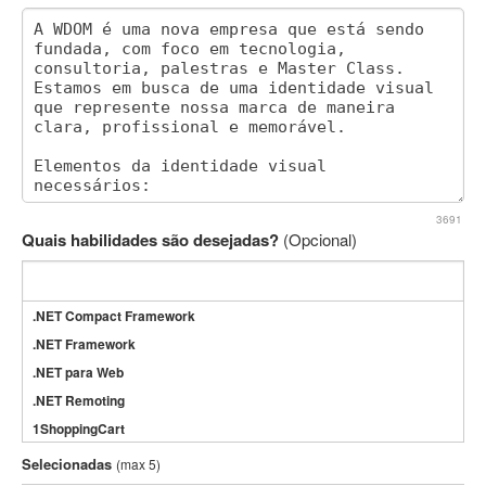
3691
Quais habilidades são desejadas?
(Opcional)
.NET Compact Framework
.NET Framework
.NET para Web
.NET Remoting
1ShoppingCart
3DS Max
Selecionadas
(max 5)
3GSM