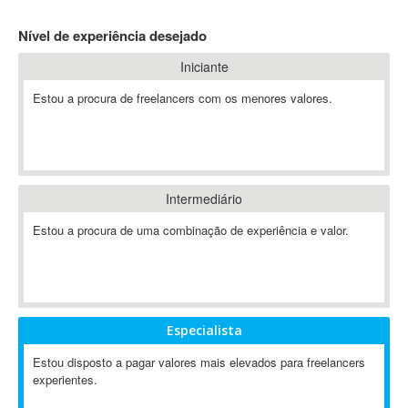
4D Dimension
Nível de experiência desejado
802.11
Iniciante
A&P
A-GPS
Estou a procura de freelancers com os menores valores.
A2Billing
AAUS Scientific Diver
Ab Initio
ABAP
Intermediário
Abaqus
Estou a procura de uma combinação de experiência e valor.
ABBYY FineReader
ABIS
AbleCommerce
Ableton
Especialista
Ableton Live
Ableton Push
Estou disposto a pagar valores mais elevados para freelancers
Abstract
experientes.
Abstract Window Toolkit (AWT)