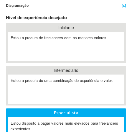
Diagramação
[x]
4D Dimension
802.11
Nível de experiência desejado
A&P
Iniciante
A-GPS
Estou a procura de freelancers com os menores valores.
A2Billing
AAUS Scientific Diver
Ab Initio
ABAP
Abaqus
Intermediário
ABBYY FineReader
Estou a procura de uma combinação de experiência e valor.
ABIS
AbleCommerce
Ableton
Ableton Live
Especialista
Ableton Push
Abstract
Estou disposto a pagar valores mais elevados para freelancers
experientes.
Abstract Window Toolkit (AWT)