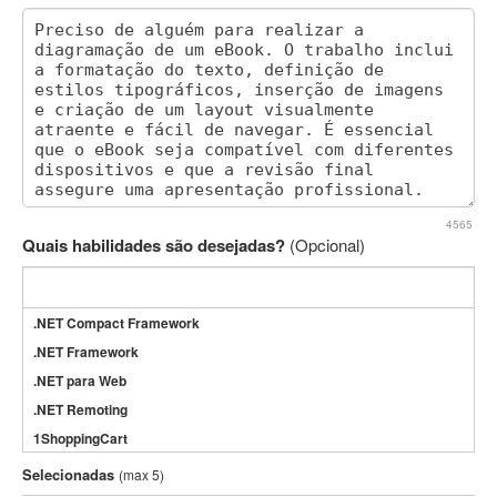
4565
Quais habilidades são desejadas?
(Opcional)
.NET Compact Framework
.NET Framework
.NET para Web
.NET Remoting
1ShoppingCart
3DS Max
Selecionadas
(max 5)
3GSM