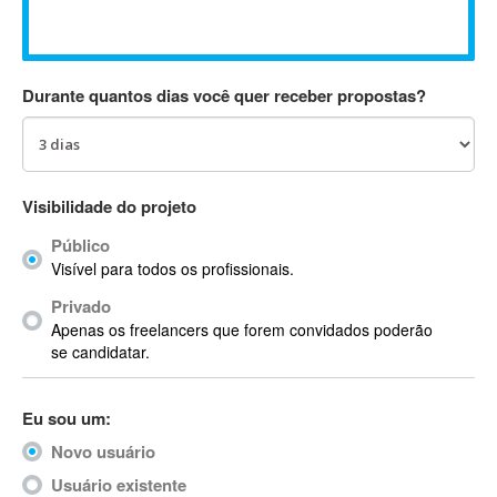
Absynth
AC Drives
AC3
Durante quantos dias você quer receber propostas?
ACARS
AccountMate
ACDSee
ACID Pro
Visibilidade do projeto
ACPI
Público
Acrobat
Visível para todos os profissionais.
Acrobat X
Privado
Acronis
Apenas os freelancers que forem convidados poderão
ACT
se candidatar.
Actian
Actimize
Eu sou um:
ActionScript
Novo usuário
ActionScript 3
Active Directory
Usuário existente