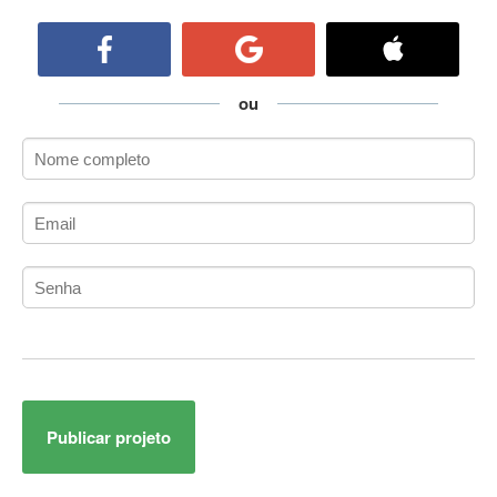
ActiveCollab
ActiveX
ActiveX Data Objects (ADO)
Ada
ou
Adianti Framework
ADK
Administração
Administração Acadêmica
Administração de Artistas e Repertórios
Administração de Banco de Dados
Administração de Redes
Administração PostgreSQL
Administrador de Sistemas
ADO.NET
ADO.NET Entity Framework
Publicar projeto
Adobe After Effects
Adobe AIR