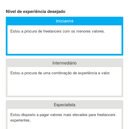
4D Dimension
Nível de experiência desejado
802.11
Iniciante
A&P
A-GPS
Estou a procura de freelancers com os menores valores.
A2Billing
AAUS Scientific Diver
Ab Initio
ABAP
Intermediário
Abaqus
Estou a procura de uma combinação de experiência e valor.
ABBYY FineReader
ABIS
AbleCommerce
Ableton
Especialista
Ableton Live
Ableton Push
Estou disposto a pagar valores mais elevados para freelancers
Abstract
experientes.
Abstract Window Toolkit (AWT)