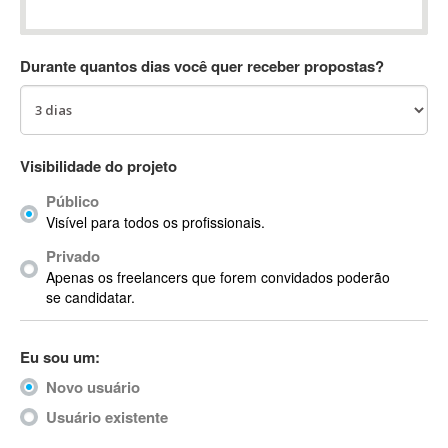
Absynth
AC Drives
Durante quantos dias você quer receber propostas?
AC3
ACARS
AccountMate
ACDSee
Visibilidade do projeto
ACID Pro
Público
ACPI
Visível para todos os profissionais.
Acrobat
Acrobat X
Privado
Apenas os freelancers que forem convidados poderão
Acronis
se candidatar.
ACT
Actian
Eu sou um:
Actimize
ActionScript
Novo usuário
ActionScript 3
Usuário existente
Active Directory