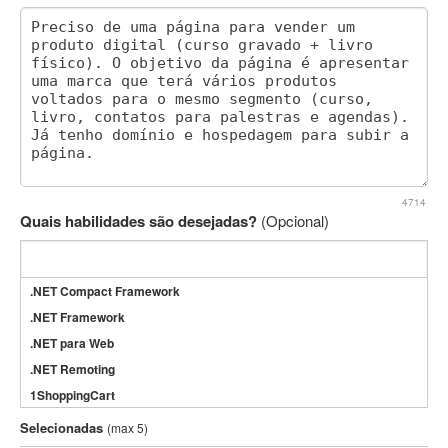
4714
Quais habilidades são desejadas?
(Opcional)
.NET Compact Framework
.NET Framework
.NET para Web
.NET Remoting
1ShoppingCart
3DS Max
Selecionadas
(max 5)
3GSM