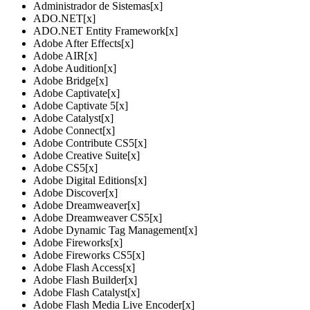
Administrador de Sistemas
[x]
ADO.NET
[x]
ADO.NET Entity Framework
[x]
Adobe After Effects
[x]
Adobe AIR
[x]
Adobe Audition
[x]
Adobe Bridge
[x]
Adobe Captivate
[x]
Adobe Captivate 5
[x]
Adobe Catalyst
[x]
Adobe Connect
[x]
Adobe Contribute CS5
[x]
Adobe Creative Suite
[x]
Adobe CS5
[x]
Adobe Digital Editions
[x]
Adobe Discover
[x]
Adobe Dreamweaver
[x]
Adobe Dreamweaver CS5
[x]
Adobe Dynamic Tag Management
[x]
Adobe Fireworks
[x]
Adobe Fireworks CS5
[x]
Adobe Flash Access
[x]
Adobe Flash Builder
[x]
Adobe Flash Catalyst
[x]
Adobe Flash Media Live Encoder
[x]