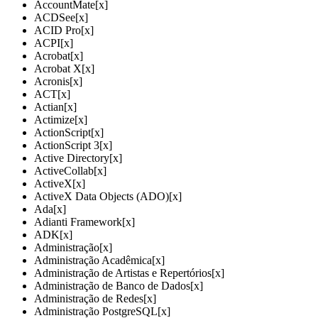
AccountMate
[x]
ACDSee
[x]
ACID Pro
[x]
ACPI
[x]
Acrobat
[x]
Acrobat X
[x]
Acronis
[x]
ACT
[x]
Actian
[x]
Actimize
[x]
ActionScript
[x]
ActionScript 3
[x]
Active Directory
[x]
ActiveCollab
[x]
ActiveX
[x]
ActiveX Data Objects (ADO)
[x]
Ada
[x]
Adianti Framework
[x]
ADK
[x]
Administração
[x]
Administração Acadêmica
[x]
Administração de Artistas e Repertórios
[x]
Administração de Banco de Dados
[x]
Administração de Redes
[x]
Administração PostgreSQL
[x]