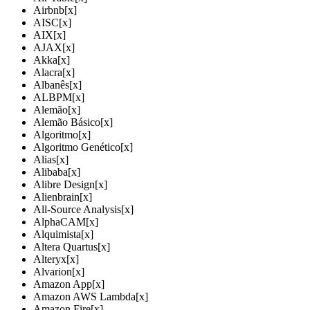
Airbnb
[x]
AISC
[x]
AIX
[x]
AJAX
[x]
Akka
[x]
Alacra
[x]
Albanês
[x]
ALBPM
[x]
Alemão
[x]
Alemão Básico
[x]
Algoritmo
[x]
Algoritmo Genético
[x]
Alias
[x]
Alibaba
[x]
Alibre Design
[x]
Alienbrain
[x]
All-Source Analysis
[x]
AlphaCAM
[x]
Alquimista
[x]
Altera Quartus
[x]
Alteryx
[x]
Alvarion
[x]
Amazon App
[x]
Amazon AWS Lambda
[x]
Amazon Fire
[x]