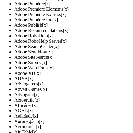
Adobe Premiere
[x]
Adobe Premiere Elements
[x]
Adobe Premiere Express
[x]
Adobe Premiere Pro
[x]
Adobe Publish
[x]
Adobe Recommendations
[x]
Adobe RoboHelp
[x]
Adobe RoboHelp Server
[x]
Adobe SearchCenter
[x]
Adobe SendNow
[x]
Adobe SiteSearch
[x]
Adobe Survey
[x]
Adobe Web Fonts
[x]
Adobe XD
[x]
ADVA
[x]
Advergames
[x]
Advert Games
[x]
Advogado
[x]
Aerografia
[x]
Africâner
[x]
AGAL
[x]
Agilidade
[x]
Agronegócio
[x]
Agronomia
[x]
Air Table
[x]