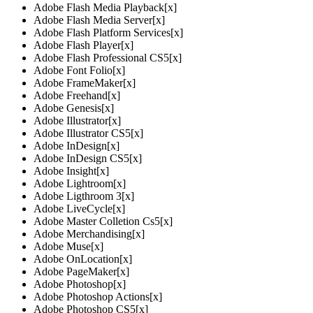
Adobe Flash Media Playback
[x]
Adobe Flash Media Server
[x]
Adobe Flash Platform Services
[x]
Adobe Flash Player
[x]
Adobe Flash Professional CS5
[x]
Adobe Font Folio
[x]
Adobe FrameMaker
[x]
Adobe Freehand
[x]
Adobe Genesis
[x]
Adobe Illustrator
[x]
Adobe Illustrator CS5
[x]
Adobe InDesign
[x]
Adobe InDesign CS5
[x]
Adobe Insight
[x]
Adobe Lightroom
[x]
Adobe Ligthroom 3
[x]
Adobe LiveCycle
[x]
Adobe Master Colletion Cs5
[x]
Adobe Merchandising
[x]
Adobe Muse
[x]
Adobe OnLocation
[x]
Adobe PageMaker
[x]
Adobe Photoshop
[x]
Adobe Photoshop Actions
[x]
Adobe Photoshop CS5
[x]