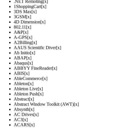
.NET Remoting
[x]
1ShoppingCart
[x]
3DS Max
[x]
3GSM
[x]
4D Dimension
[x]
802.11
[x]
A&P
[x]
A-GPS
[x]
A2Billing
[x]
AAUS Scientific Diver
[x]
Ab Initio
[x]
ABAP
[x]
Abaqus
[x]
ABBYY FineReader
[x]
ABIS
[x]
AbleCommerce
[x]
Ableton
[x]
Ableton Live
[x]
Ableton Push
[x]
Abstract
[x]
Abstract Window Toolkit (AWT)
[x]
Absynth
[x]
AC Drives
[x]
AC3
[x]
ACARS
[x]