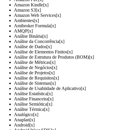
Amazon Kindle
[x]
Amazon S3
[x]
Amazon Web Services
[x]
Ambientes
[x]
Amibroker Formula
[x]
AMQP
[x]
Análise Binária
[x]
Análise da Concorrência
[x]
Análise de Dados
[x]
Análise de Elementos Finitos
[x]
Análise de Estrutura de Produtos (BOM)
[x]
Análise de Métricas
[x]
Análise de Negócios
[x]
Análise de Projetos
[x]
Análise de Requisitos
[x]
Análise de Sistemas
[x]
Análise de Usabiidade de Aplicativo
[x]
Análise Estatística
[x]
Análise Financeira
[x]
Análise Semiótica
[x]
Análise Térmica
[x]
Analógico
[x]
Anaplan
[x]
Android
[x]