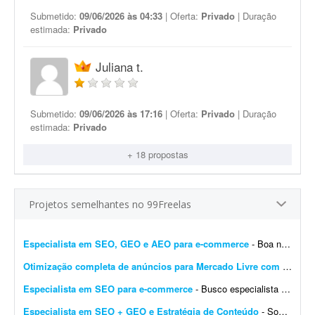
Submetido:
09/06/2026 às 04:33
| Oferta:
Privado
| Duração
estimada:
Privado
Juliana t.
Submetido:
09/06/2026 às 17:16
| Oferta:
Privado
| Duração
estimada:
Privado
+ 18 propostas
Projetos semelhantes no 99Freelas
Especialista em SEO, GEO e AEO para e-commerce
- Boa noite. Estou em busca de um profissional que seja especialista em SEO, GEO e AEO para realizar um trabalho no meu site de e-commerce. O objetivo é aperfeiçoar o SEO do site e posi...
Otimização completa de anúncios para Mercado Livre com qualidade 100%
Especialista em SEO para e-commerce
- Busco especialista em SEO técnico para corrigir e otimizar minha loja na plataforma Nuvemshop (Tiendanube), tema "Simple", no nicho de suplementos. Já tenho um diagnó...
Especialista em SEO + GEO e Estratégia de Conteúdo
- Somos uma consultoria especializada em vistos de turismo (EUA, Canadá e Austrália), com atuação voltada ao público brasileiro. Buscamos um profissional de SEO e c...