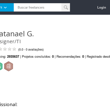
Login
rs
atanael G.
signer/TI
(0.0 - 0 avaliações)
king:
2935637
| Projetos concluídos:
0
| Recomendações:
0
| Registrado des
ssional: