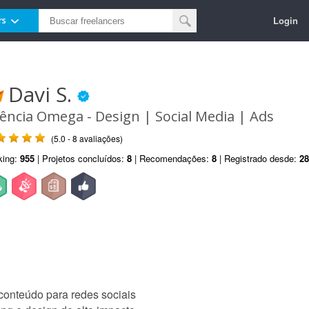
Login
rs
Davi S.
ência Omega - Design | Social Media | Ads
(5.0 - 8 avaliações)
king:
955
| Projetos concluídos:
8
| Recomendações:
8
| Registrado desde:
28
conteúdo para redes sociais