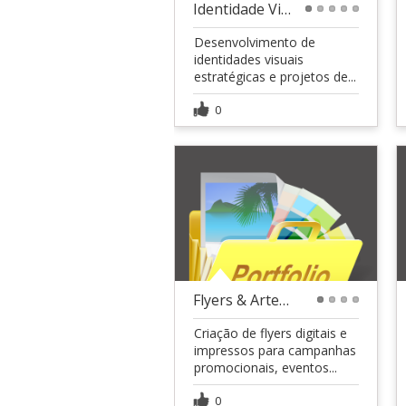
Identidade Visual & Branding
1
2
3
4
5
Desenvolvimento de
identidades visuais
estratégicas e projetos de...
0
Flyers & Artes Promocionais
1
2
3
4
Criação de flyers digitais e
impressos para campanhas
promocionais, eventos...
0