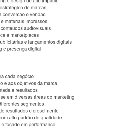
ding e design de alto impacto
 estratégico de marcas
 à conversão e vendas
s e materiais impressos
e conteúdos audiovisuais
rce e marketplaces
licitárias e lançamentos digitais
g e presença digital
ara cada negócio
o e aos objetivos da marca
ntada a resultados
tise em diversas áreas do marketing
 diferentes segmentos
de resultados e crescimento
 com alto padrão de qualidade
 e focado em performance