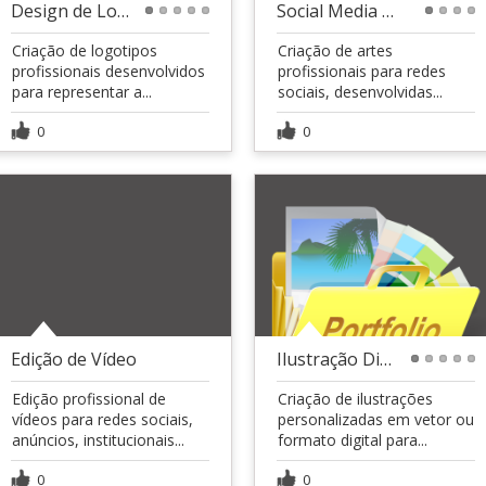
Design de Logotipos
Social Media Design
1
2
3
4
5
1
2
3
4
Criação de logotipos
Criação de artes
profissionais desenvolvidos
profissionais para redes
para representar a...
sociais, desenvolvidas...
0
0
Edição de Vídeo
Ilustração Digital
1
2
3
4
5
Edição profissional de
Criação de ilustrações
vídeos para redes sociais,
personalizadas em vetor ou
anúncios, institucionais...
formato digital para...
0
0