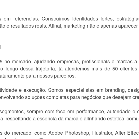
 referências. Construímos identidades fortes, estratégias
ão e resultados reais. Afinal, marketing não é apenas aparecer
l
no mercado, ajudando empresas, profissionais e marcas a 
Ao longo dessa trajetória, já atendemos mais de 50 clientes
aturamento para nossos parceiros.
tividade e execução. Somos especialistas em branding, desig
senvolvendo soluções completas para negócios que desejam cre
egmentos, sempre com foco em performance, autoridade e co
a, respeitando a essência da marca e alinhando estética, comun
as do mercado, como Adobe Photoshop, Illustrator, After Eff