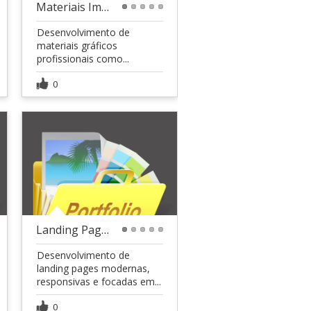
Materiais Impressos
1
2
3
4
5
Desenvolvimento de
materiais gráficos
profissionais como...
0
Landing Pages & Web Design
1
2
3
4
5
Desenvolvimento de
landing pages modernas,
responsivas e focadas em...
0