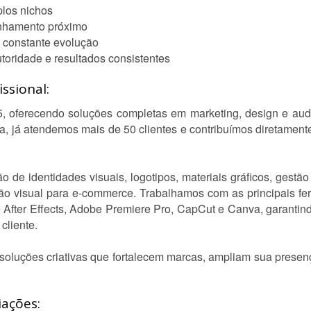
plos nichos
anhamento próximo
 constante evolução
oridade e resultados consistentes
ssional:
 oferecendo soluções completas em marketing, design e audi
ia, já atendemos mais de 50 clientes e contribuímos diretamen
 de identidades visuais, logotipos, materiais gráficos, gestão
ação visual para e-commerce. Trabalhamos com as principais 
e After Effects, Adobe Premiere Pro, CapCut e Canva, garantind
cliente.
oluções criativas que fortalecem marcas, ampliam sua prese
iações: