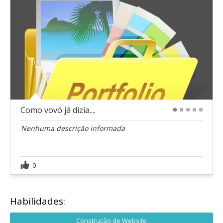
Como vovó já dizia....
1
2
3
4
5
Nenhuma descrição informada
0
Habilidades:
Construção de Website