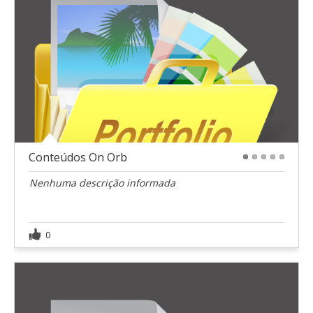
Conteúdos On Orb
1
2
3
4
5
Nenhuma descrição informada
0