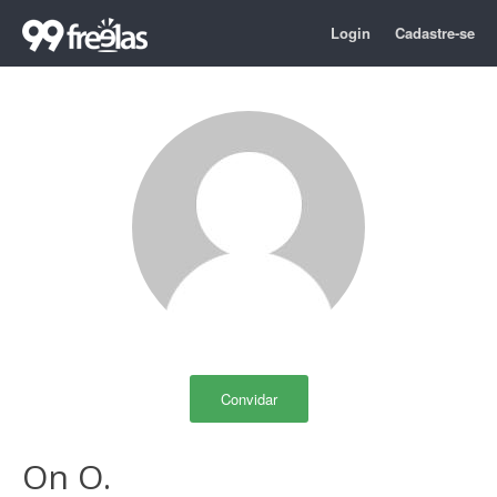
Login
Cadastre-se
Convidar
On O.