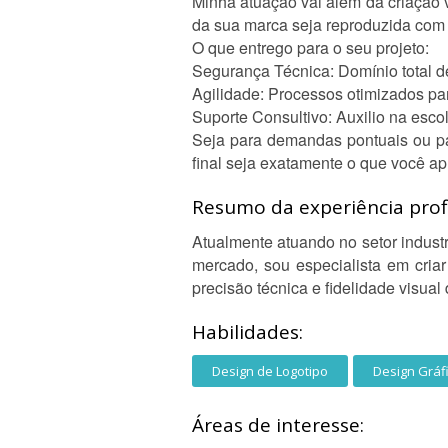
Minha atuação vai além da criação v
da sua marca seja reproduzida com 
O que entrego para o seu projeto:
Segurança Técnica: Domínio total de
Agilidade: Processos otimizados pa
Suporte Consultivo: Auxilio na esco
Seja para demandas pontuais ou par
final seja exatamente o que você ap
Resumo da experiência profi
Atualmente atuando no setor industr
mercado, sou especialista em cri
precisão técnica e fidelidade visual 
Habilidades:
Design de Logotipo
Design Gráf
Áreas de interesse: