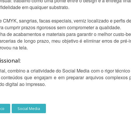
isual: trabalho como uma ponte entre o design e a entrega final
fidelidade em qualquer substrato.
 CMYK, sangrias, facas especiais, verniz localizado e perfis de
ra cumprir prazos rigorosos sem comprometer a qualidade.
lha de acabamentos e materiais para garantir o melhor custo-be
cerias de longo prazo, meu objetivo é eliminar erros de pré-i
rovou na tela.
ssional:
ial, combino a criatividade do Social Media com o rigor técnico
ar conteúdos que engajam e em preparar arquivos complexos 
do digital ao impresso.
ico
Social Media