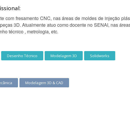
ssional:
nte com fresamento CNC, nas áreas de moldes de injeção plást
 peças 3D. Atualmente atuo como docente no SENAI, nas área
o técnico , metrologia, etc.
Desenho Técnico
Modelagem 3D
Solidworks
ecânica
Modelagem 3D & CAD