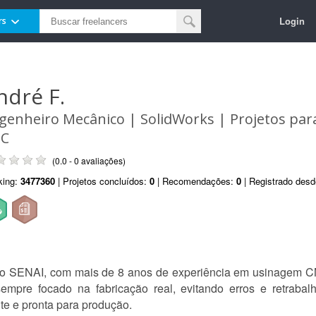
Login
rs
ndré F.
genheiro Mecânico | SolidWorks | Projetos pa
C
(0.0 - 0 avaliações)
king:
3477360
| Projetos concluídos:
0
| Recomendações:
0
| Registrado des
do SENAI, com mais de 8 anos de experiência em usinagem 
empre focado na fabricação real, evitando erros e retrabal
ente e pronta para produção.