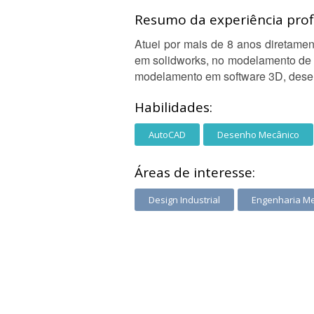
Resumo da experiência profi
Atuei por mais de 8 anos diretame
em solidworks, no modelamento de
modelamento em software 3D, desenh
Habilidades:
AutoCAD
Desenho Mecânico
Áreas de interesse:
Design Industrial
Engenharia M