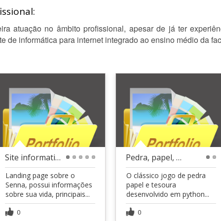
ssional:
ra atuação no âmbito profissional, apesar de já ter experiê
nte de informática para internet integrado ao ensino médio da f
Site informativo sobre o Ayrton Senna
Pedra, papel, tesoura em python
1
2
3
4
5
1
2
Landing page sobre o
O clássico jogo de pedra
Senna, possui informações
papel e tesoura
sobre sua vida, principais...
desenvolvido em python...
0
0