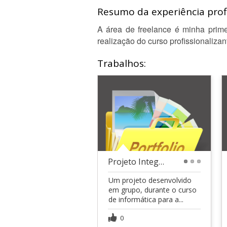
Resumo da experiência profi
A área de freelance é minha primei
realização do curso profissionaliza
Trabalhos:
Projeto Integrador ODS 14
1
2
3
Um projeto desenvolvido
em grupo, durante o curso
de informática para a...
0