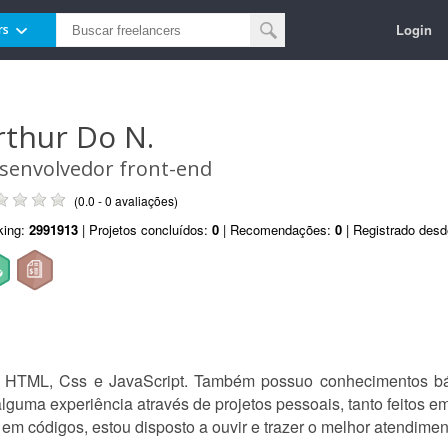
Login
rs
rthur Do N.
senvolvedor front-end
(0.0 - 0 avaliações)
king:
2991913
| Projetos concluídos:
0
| Recomendações:
0
| Registrado des
 HTML, Css e JavaScript. Também possuo conhecimentos bás
guma experiência através de projetos pessoais, tanto feitos em
 em códigos, estou disposto a ouvir e trazer o melhor atendimen