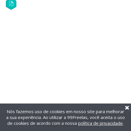
Nós fazemos uso de cookies em nosso site para melhorar
a sua experiência. Ao utilizar a 99Freelas, você aceita o uso
@2014-2026 99Freelas. Todos os direitos reservados.
de cookies de acordo com a nossa
política de privacidade
.
Termos de uso
|
Política de privacidade