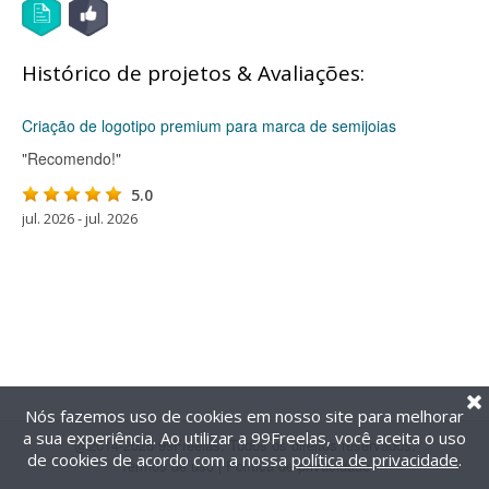
Histórico de projetos & Avaliações:
Criação de logotipo premium para marca de semijoias
"Recomendo!"
5.0
jul. 2026 - jul. 2026
Nós fazemos uso de cookies em nosso site para melhorar
a sua experiência. Ao utilizar a 99Freelas, você aceita o uso
@2014-2026 99Freelas. Todos os direitos reservados.
de cookies de acordo com a nossa
política de privacidade
.
Termos de uso
|
Política de privacidade