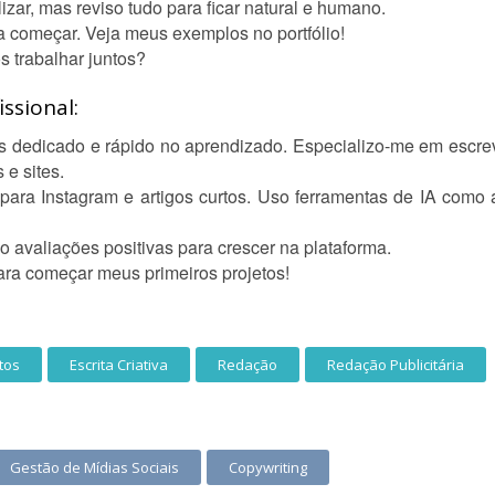
zar, mas reviso tudo para ficar natural e humano.
a começar. Veja meus exemplos no portfólio!
 trabalhar juntos?
ssional:
mas dedicado e rápido no aprendizado. Especializo-me em escrev
 e sites.
 para Instagram e artigos curtos. Uso ferramentas de IA como
 avaliações positivas para crescer na plataforma.
para começar meus primeiros projetos!
tos
Escrita Criativa
Redação
Redação Publicitária
Gestão de Mídias Sociais
Copywriting