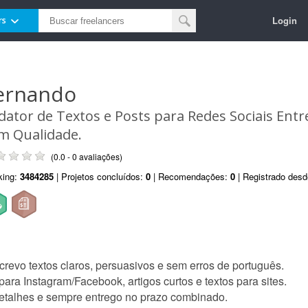
Login
rs
ernando
dator de Textos e Posts para Redes Sociais Entr
m Qualidade.
(0.0 - 0 avaliações)
king:
3484285
| Projetos concluídos:
0
| Recomendações:
0
| Registrado des
crevo textos claros, persuasivos e sem erros de português.
ara Instagram/Facebook, artigos curtos e textos para sites.
etalhes e sempre entrego no prazo combinado.