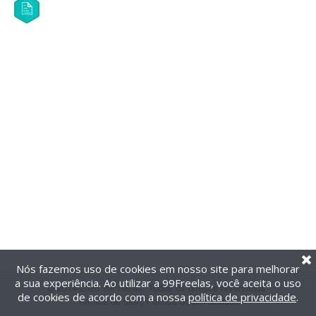
Nós fazemos uso de cookies em nosso site para melhorar
a sua experiência. Ao utilizar a 99Freelas, você aceita o uso
@2014-2026 99Freelas. Todos os direitos reservados.
de cookies de acordo com a nossa
política de privacidade
.
Termos de uso
|
Política de privacidade