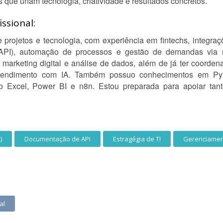
s que unam tecnologia, criatividade e resultados concretos.
ssional:
 projetos e tecnologia, com experiência em fintechs, integra
API), automação de processos e gestão de demandas via m
arketing digital e análise de dados, além de já ter coordena
endimento com IA. Também possuo conhecimentos em Pytho
o Excel, Power BI e n8n. Estou preparada para apoiar tan
)
Documentação de API
Estragégia de TI
Gerenciamen
al