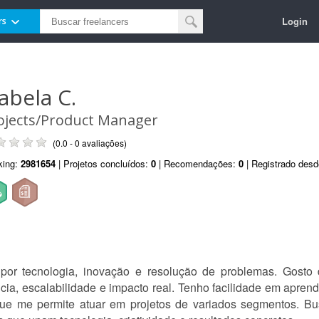
Login
rs
sabela C.
ojects/Product Manager
(0.0 - 0 avaliações)
king:
2981654
| Projetos concluídos:
0
| Recomendações:
0
| Registrado des
por tecnologia, inovação e resolução de problemas. Gosto 
cia, escalabilidade e impacto real. Tenho facilidade em apren
 que me permite atuar em projetos de variados segmentos. B