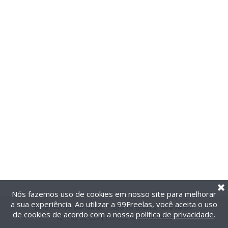
Nós fazemos uso de cookies em nosso site para melhorar
a sua experiência. Ao utilizar a 99Freelas, você aceita o uso
@2014-2026 99Freelas. Todos os direitos reservados.
de cookies de acordo com a nossa
política de privacidade
.
Termos de uso
|
Política de privacidade