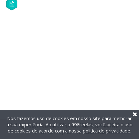
Nós fazemos uso de cookies em nosso site para melhorar
a sua experiência. Ao utilizar a 99Freelas, você aceita o uso
@2014-2026 99Freelas. Todos os direitos reservados.
de cookies de acordo com a nossa
política de privacidade
.
Termos de uso
|
Política de privacidade