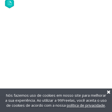
Nós fazemos uso de cookies em nosso site para melhorar
a sua experiência. Ao utilizar a 99Freelas, você aceita o uso
@2014-2026 99Freelas. Todos os direitos reservados.
de cookies de acordo com a nossa
política de privacidade
.
Termos de uso
|
Política de privacidade