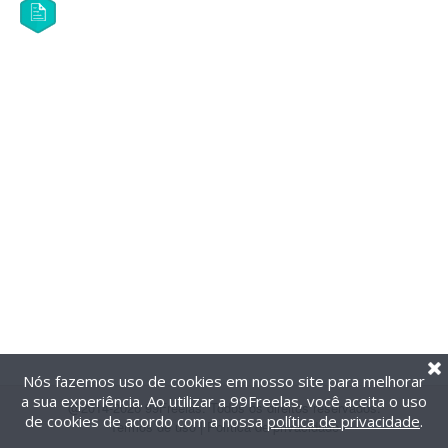
Nós fazemos uso de cookies em nosso site para melhorar
a sua experiência. Ao utilizar a 99Freelas, você aceita o uso
@2014-2026 99Freelas. Todos os direitos reservados.
de cookies de acordo com a nossa
política de privacidade
.
Termos de uso
|
Política de privacidade