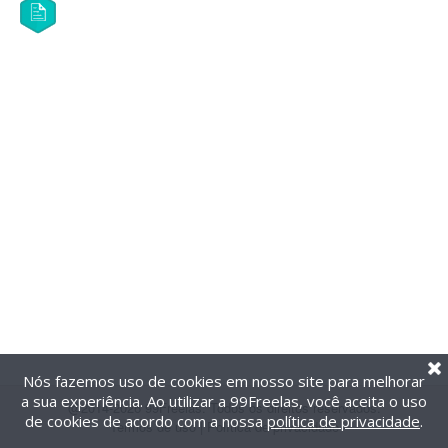
Nós fazemos uso de cookies em nosso site para melhorar
a sua experiência. Ao utilizar a 99Freelas, você aceita o uso
@2014-2026 99Freelas. Todos os direitos reservados.
de cookies de acordo com a nossa
política de privacidade
.
Termos de uso
|
Política de privacidade