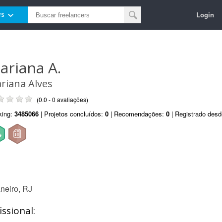
Login
rs
ariana A.
riana Alves
(0.0 - 0 avaliações)
king:
3485066
| Projetos concluídos:
0
| Recomendações:
0
| Registrado des
neiro, RJ
ssional: