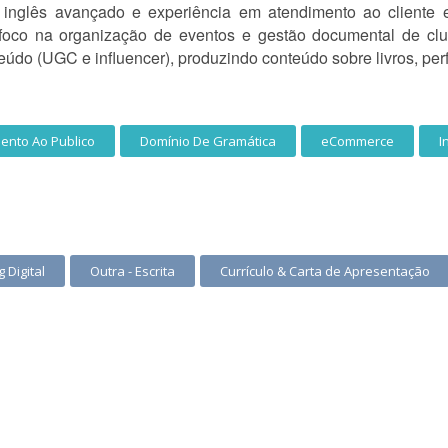
nglês avançado e experiência em atendimento ao cliente e
foco na organização de eventos e gestão documental de clu
údo (UGC e influencer), produzindo conteúdo sobre livros, per
ento Ao Publico
Domínio De Gramática
eCommerce
I
 Digital
Outra - Escrita
Currículo & Carta de Apresentação