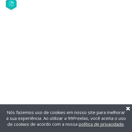
Nós fazemos uso de cookies em nosso site para melhorar
a sua experiência. Ao utilizar a 99Freelas, você aceita o uso
@2014-2026 99Freelas. Todos os direitos reservados.
de cookies de acordo com a nossa
política de privacidade
.
Termos de uso
|
Política de privacidade