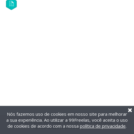
Nós fazemos uso de cookies em nosso site para melhorar
a sua experiência. Ao utilizar a 99Freelas, você aceita o uso
@2014-2026 99Freelas. Todos os direitos reservados.
de cookies de acordo com a nossa
política de privacidade
.
Termos de uso
|
Política de privacidade