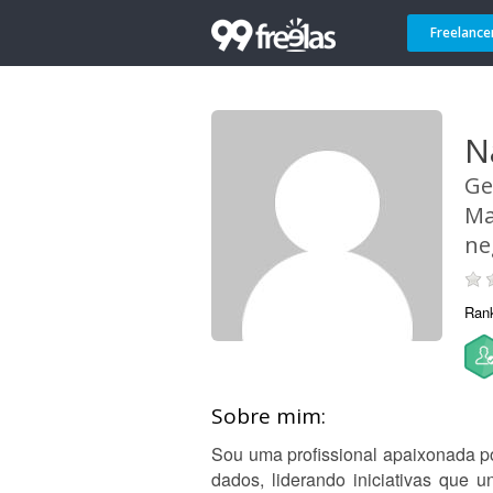
Freelance
N
Ge
Ma
ne
Ran
Sobre mim:
Sou uma profissional apaixonada po
dados, liderando iniciativas que 