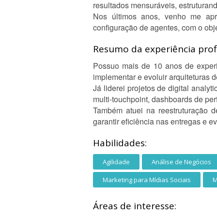
resultados mensuráveis, estruturan
Nos últimos anos, venho me aprof
configuração de agentes, com o obje
Resumo da experiência profi
Possuo mais de 10 anos de experiê
implementar e evoluir arquiteturas 
Já liderei projetos de digital anal
multi-touchpoint, dashboards de pe
Também atuei na reestruturação de
garantir eficiência nas entregas e e
Habilidades:
Agilidade
Análise de Negócios
Marketing para Mídias Sociais
M
Áreas de interesse: