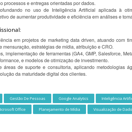
do processos e entregas orientadas por dados.
undando no uso de Inteligência Artificial aplicada à oti
tivo de aumentar produtividade e eficiência em análises e tom
ssional:
ncia em projetos de marketing data driven, atuando com times
de mensuração, estratégias de mídia, atribuição e CRO.
ytics, implementação de ferramentas (GA4, GMP, Salesforce, Met
rformance, e modelos de otimização de investimento.
 áreas de suporte e consultoria, aplicando metodologias á
volução da maturidade digital dos clientes.
Gestão De Pessoas
Google Analytics
Inteligência Artifi
icrosoft Office
Planejamento de Mídia
Visualização de Dad