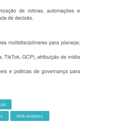
mização de rotinas, automações e
ada de decisão.
 multidisciplinares para planejar,
a, TikTok, GCP), atribuição de mídia
geis e práticas de governança para
cial
os
Web Analytics