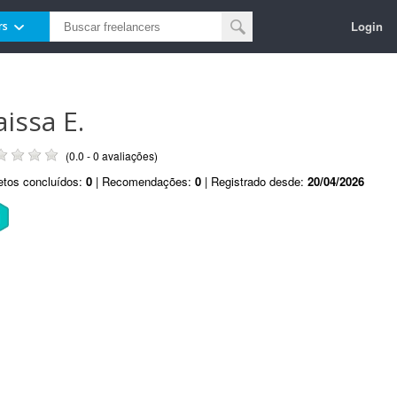
Login
rs
aissa E.
(0.0 - 0 avaliações)
etos concluídos:
0
| Recomendações:
0
| Registrado desde:
20/04/2026