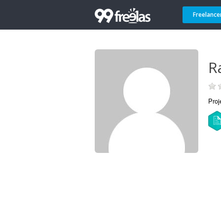
Freelance
R
Proj