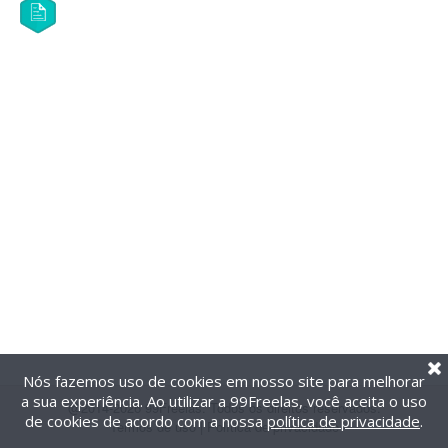
Nós fazemos uso de cookies em nosso site para melhorar
a sua experiência. Ao utilizar a 99Freelas, você aceita o uso
@2014-2026 99Freelas. Todos os direitos reservados.
de cookies de acordo com a nossa
política de privacidade
.
Termos de uso
|
Política de privacidade