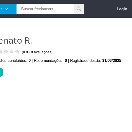
Login
rs
enato R.
(0.0 - 0 avaliações)
etos concluídos:
0
| Recomendações:
0
| Registrado desde:
31/03/2025