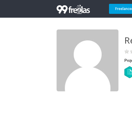
Freelance
R
Proj