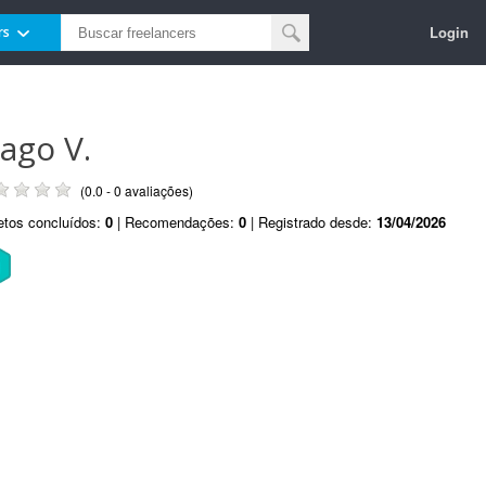
Login
rs
iago V.
(0.0 - 0 avaliações)
etos concluídos:
0
| Recomendações:
0
| Registrado desde:
13/04/2026