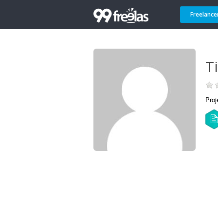
Freelance
T
Proj