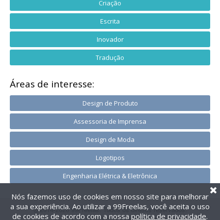
Criação
Escrita
Inovador
Tradução
Áreas de interesse:
Design de Produto
Assessoria de Imprensa
Design de Moda
Logotipos
Engenharia Elétrica & Eletrônica
Nós fazemos uso de cookies em nosso site para melhorar
a sua experiência. Ao utilizar a 99Freelas, você aceita o uso
@2014-2026 99Freelas. Todos os direitos reservados.
de cookies de acordo com a nossa
política de privacidade
.
Termos de uso
|
Política de privacidade