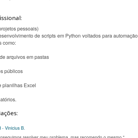
ssional:
rojetos pessoais)
senvolvimento de scripts em Python voltados para automação 
os como:
 de arquivos em pastas
s públicos
 planilhas Excel
atórios.
iações:
- Vinicius B.
conseguimos resolver meu problema, mas recomendo o mesmo."