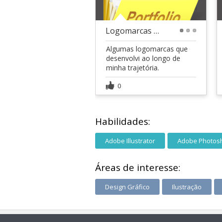
Logomarcas minimalistas de minha autoria
1
2
3
Algumas logomarcas que
desenvolvi ao longo de
minha trajetória.
0
Habilidades:
Adobe Illustrator
Adobe Photos
Áreas de interesse:
Design Gráfico
Ilustração