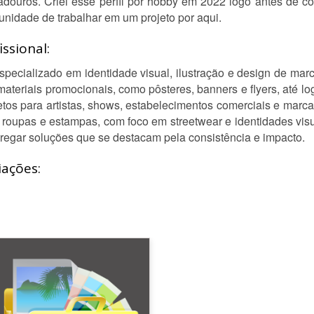
radouros. Criei esse perfil por hobby em 2022 logo antes de 
unidade de trabalhar em um projeto por aqui.
ssional:
pecializado em identidade visual, ilustração e design de marc
ateriais promocionais, como pôsteres, banners e flyers, até log
ojetos para artistas, shows, estabelecimentos comerciais e marc
roupas e estampas, com foco em streetwear e identidades visua
tregar soluções que se destacam pela consistência e impacto.
iações: