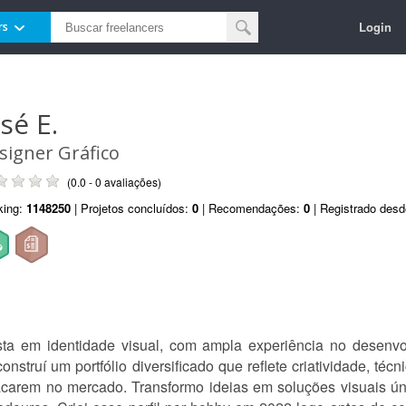
Login
rs
sé E.
signer Gráfico
(0.0 - 0 avaliações)
king:
1148250
| Projetos concluídos:
0
| Recomendações:
0
| Registrado des
lista em identidade visual, com ampla experiência no desen
onstruí um portfólio diversificado que reflete criatividade, té
carem no mercado. Transformo ideias em soluções visuais úni