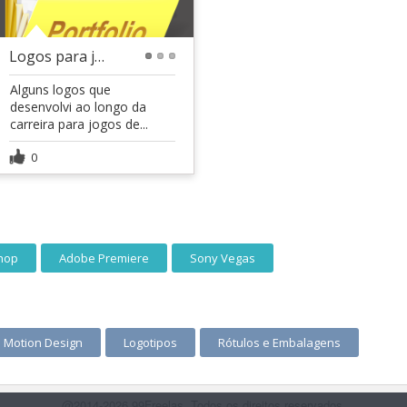
Logos para jogos digitais e de tabuleiro
1
2
3
Alguns logos que
desenvolvi ao longo da
carreira para jogos de...
0
hop
Adobe Premiere
Sony Vegas
Motion Design
Logotipos
Rótulos e Embalagens
@2014-2026 99Freelas. Todos os direitos reservados.