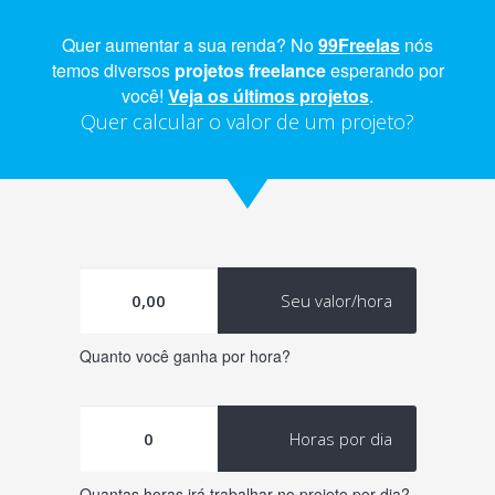
Quer aumentar a sua renda? No
99Freelas
nós
temos diversos
projetos freelance
esperando por
você!
Veja os últimos projetos
.
Quer calcular o valor de um projeto?
Seu valor/hora
Quanto você ganha por hora?
Horas por dia
Quantas horas irá trabalhar no projeto por dia?