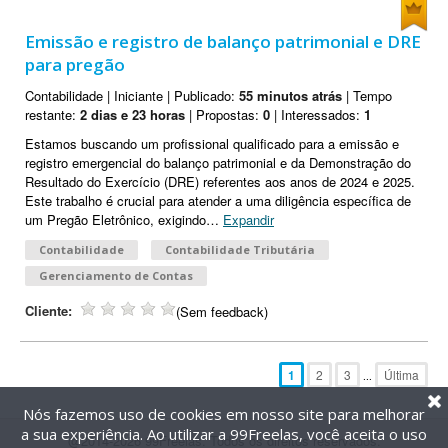
Emissão e registro de balanço patrimonial e DRE
para pregão
Contabilidade | Iniciante | Publicado:
55 minutos atrás
| Tempo
restante:
2 dias e 23 horas
| Propostas:
0
| Interessados:
1
Estamos buscando um profissional qualificado para a emissão e
registro emergencial do balanço patrimonial e da Demonstração do
Resultado do Exercício (DRE) referentes aos anos de 2024 e 2025.
Este trabalho é crucial para atender a uma diligência específica de
um Pregão Eletrônico, exigindo
…
Expandir
Contabilidade
Contabilidade Tributária
Gerenciamento de Contas
Cliente:
(Sem feedback)
1
2
3
Última
...
Nós fazemos uso de cookies em nosso site para melhorar
a sua experiência. Ao utilizar a 99Freelas, você aceita o uso
@2014-2026 99Freelas. Todos os direitos reservados.