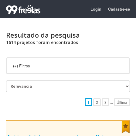
Login
Cadastre-se
Resultado da pesquisa
1614 projetos foram encontrados
(+)
Filtros
1
2
3
Última
...