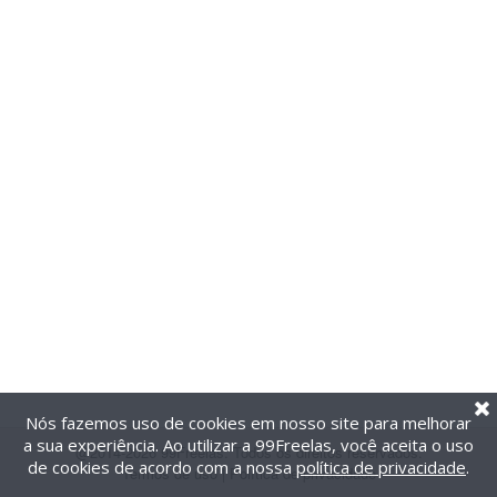
Nós fazemos uso de cookies em nosso site para melhorar
a sua experiência. Ao utilizar a 99Freelas, você aceita o uso
@2014-2026 99Freelas. Todos os direitos reservados.
de cookies de acordo com a nossa
política de privacidade
.
Termos de uso
|
Política de privacidade