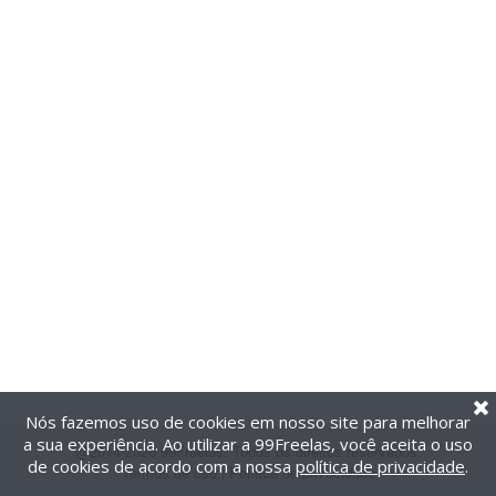
Nós fazemos uso de cookies em nosso site para melhorar
a sua experiência. Ao utilizar a 99Freelas, você aceita o uso
@2014-2026 99Freelas. Todos os direitos reservados.
de cookies de acordo com a nossa
política de privacidade
.
Termos de uso
|
Política de privacidade