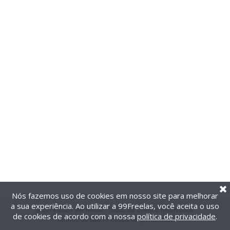
Nós fazemos uso de cookies em nosso site para melhorar
a sua experiência. Ao utilizar a 99Freelas, você aceita o uso
@2014-2026 99Freelas. Todos os direitos reservados.
de cookies de acordo com a nossa
política de privacidade
.
Termos de uso
|
Política de privacidade