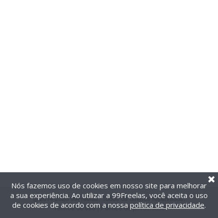
Nós fazemos uso de cookies em nosso site para melhorar
a sua experiência. Ao utilizar a 99Freelas, você aceita o uso
@2014-2026 99Freelas. Todos os direitos reservados.
de cookies de acordo com a nossa
política de privacidade
.
Termos de uso
|
Política de privacidade