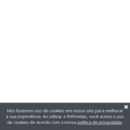
Nós fazemos uso de cookies em nosso site para melhorar
a sua experiência. Ao utilizar a 99Freelas, você aceita o uso
@2014-2026 99Freelas. Todos os direitos reservados.
de cookies de acordo com a nossa
política de privacidade
.
Termos de uso
|
Política de privacidade