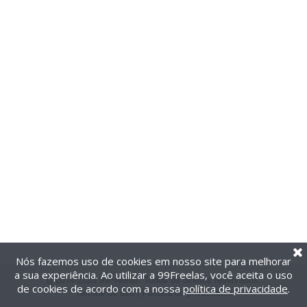
Nós fazemos uso de cookies em nosso site para melhorar
a sua experiência. Ao utilizar a 99Freelas, você aceita o uso
@2014-2026 99Freelas. Todos os direitos reservados.
de cookies de acordo com a nossa
política de privacidade
.
Termos de uso
|
Política de privacidade