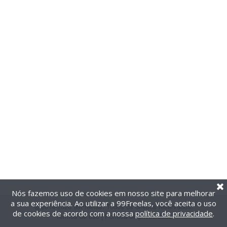
Nós fazemos uso de cookies em nosso site para melhorar
a sua experiência. Ao utilizar a 99Freelas, você aceita o uso
@2014-2026 99Freelas. Todos os direitos reservados.
de cookies de acordo com a nossa
política de privacidade
.
Termos de uso
|
Política de privacidade