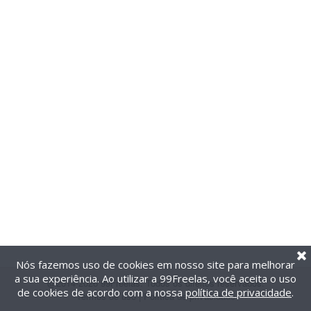
Nós fazemos uso de cookies em nosso site para melhorar
a sua experiência. Ao utilizar a 99Freelas, você aceita o uso
@2014-2026 99Freelas. Todos os direitos reservados.
de cookies de acordo com a nossa
política de privacidade
.
Termos de uso
|
Política de privacidade